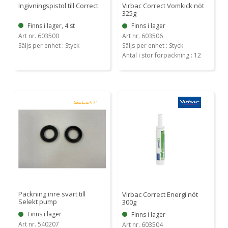
Ingivningspistol till Correct
Virbac Correct Vomkick nöt
325g
Finns i lager, 4 st
Finns i lager
Art nr. 603500
Art nr. 603506
Säljs per enhet : Styck
Säljs per enhet : Styck
Antal i stor förpackning : 12
Packning inre svart till
Virbac Correct Energi nöt
Selekt pump
300g
Finns i lager
Finns i lager
Art nr. 540207
Art nr. 603504