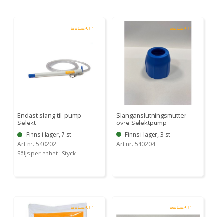
Slanganslutningsmutter
Endast slang till pump
övre Selektpump
Selekt
Finns i lager, 3 st
Finns i lager, 7 st
Art nr. 540204
Art nr. 540202
Säljs per enhet : Styck