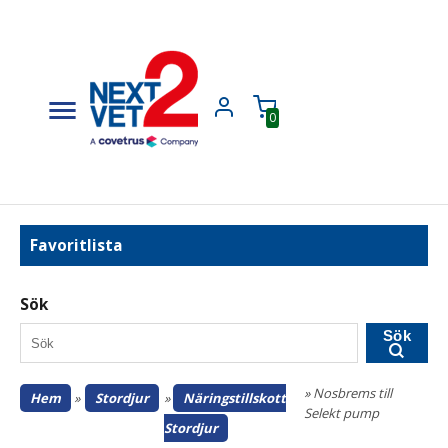
0
Favoritlista
Sök
Sök
» Nosbrems till
Hem
»
Stordjur
»
Näringstillskott
Selekt pump
Stordjur