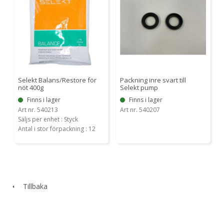
Selekt Balans/Restore för
Packning inre svart till
nöt 400g
Selekt pump
Finns i lager
Finns i lager
Art nr. 540213
Art nr. 540207
Säljs per enhet : Styck
Antal i stor förpackning : 12
Tillbaka