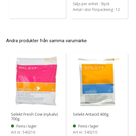
Säljs per enhet : Styck
Antal i stor förpackning : 12
Andra produkter från samma varumärke
Selekt Fresh Cow (nykalv)
Selekt Antacid 400g
700g
Finns i lager
Finns i lager
Art nr. 540216
Art nr. 540210