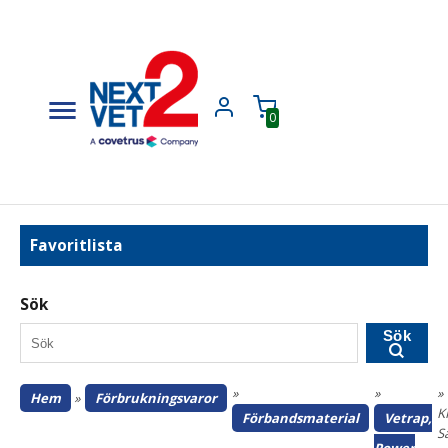
0
Favoritlista
Sök
Sök
»
»
»
Hem
»
Förbrukningsvaror
K
Förbandsmaterial
Vetrap,
S