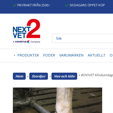
FRI FRAKT FRÅN 2500-:
30 DAGARS ÖPPET KÖP
PRODUKTER
FODER
VARUMÄRKEN
AKTUELLT
O
» BOVIVET Klövbandage, 
Hem
»
Stordjur
»
Hov och klöv