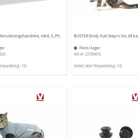
rsökningshandske, nitril, S, PF,
BUSTER Body Suit Step'n Go, till kat
ger
Finns i lager
320
Art nr. 2739470
förpackning : 10
Antal i stor förpackning : 10