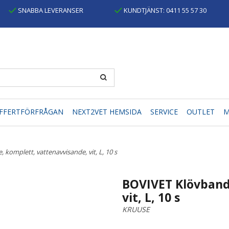
SNABBA LEVERANSER
KUNDTJÄNST: 0411 55 57 30
FFERTFÖRFRÅGAN
NEXT2VET HEMSIDA
SERVICE
OUTLET
M
komplett, vattenavvisande, vit, L, 10 s
BOVIVET Klövband
vit, L, 10 s
KRUUSE