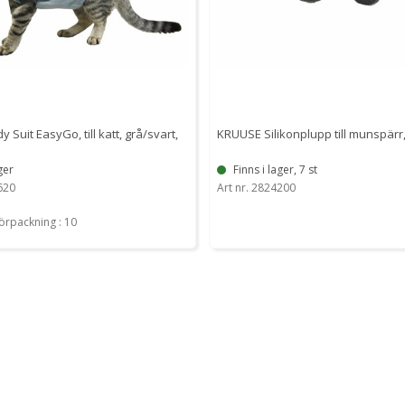
Suit EasyGo, till katt, grå/svart,
KRUUSE Silikonplupp till munspärr,
ger
Finns i lager, 7 st
620
Art nr. 2824200
förpackning : 10