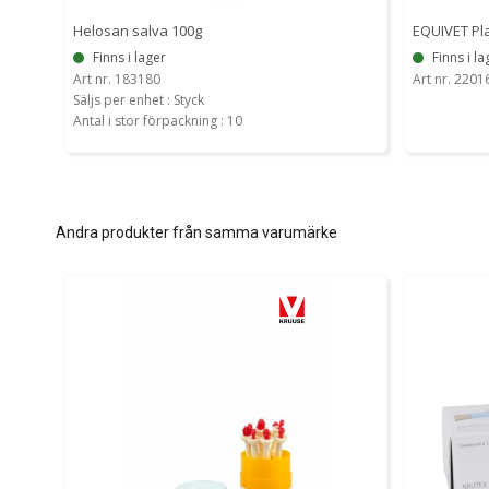
Helosan salva 100g
EQUIVET Pla
Finns i lager
Finns i la
Art nr. 183180
Art nr. 2201
Säljs per enhet : Styck
Antal i stor förpackning : 10
Andra produkter från samma varumärke