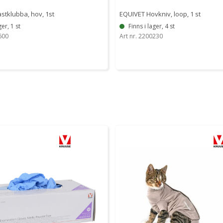
stklubba, hov, 1st
EQUIVET Hovkniv, loop, 1 st
ger, 1 st
Finns i lager, 4 st
600
Art nr. 2200230