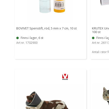
BOVIVET Spenstift, röd, 5 mm x 7 cm, 10 st
KRUTEX Unde
100 st
Finns i lager, 6 st
Finns i la
Art nr. 1702900
Art nr. 2611
Antal i stor 