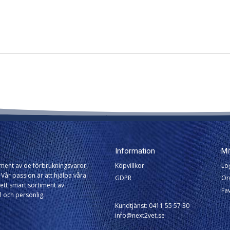
Information
Mi
timent av de förbrukningsvaror,
Köpvillkor
Lo
Vår passion är att hjälpa våra
GDPR
Or
ett smart sortiment av
Fav
l och personlig.
Kundtjänst: 0411 55 57 30
info@next2vet.se