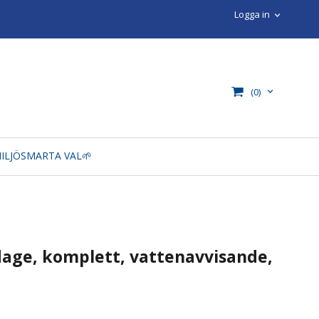
Logga in
(0)
ILJÖSMARTA VAL🌱
age, komplett, vattenavvisande,