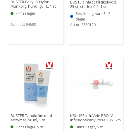
BUSTER Easy-ID Nylon
BUSTER Inlägg till tikskydd,
Munkorg, hund, gul, L, 1 st
25 st, storlek 0-2, 1 st
Finns i lager
Beställningsvara 3 - 5
dagar
Art nr. 2794690
Art nr. 2860120
BUSTER Tandkräm med
KRUUSE InfuVein PRO IV
enzymer, 50 ml, 1 st
Infusionskanyl,rosa,1,1x32mm,20G
Finns i lager, 9 st
Finns i lager, 6 st