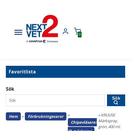
0
Favoritlista
Sök
Sök
»
» KRUUSE
Hem
»
Förbrukningsvaror
Märkspray,
Chipavläsare/
grön, 400 ml,