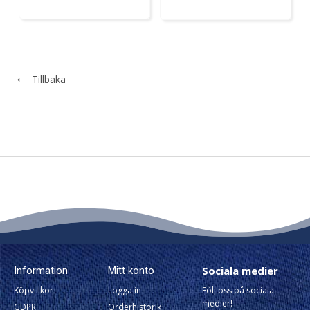
Tillbaka
Sociala medier
Information
Mitt konto
Köpvillkor
Logga in
Följ oss på sociala
medier!
GDPR
Orderhistorik