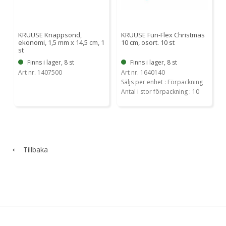
KRUUSE Knappsond,
KRUUSE Fun-Flex Christmas
ekonomi, 1,5 mm x 14,5 cm, 1
10 cm, osort. 10 st
st
Finns i lager, 8 st
Finns i lager, 8 st
Art nr. 1407500
Art nr. 1640140
Säljs per enhet : Förpackning
Antal i stor förpackning : 10
Tillbaka