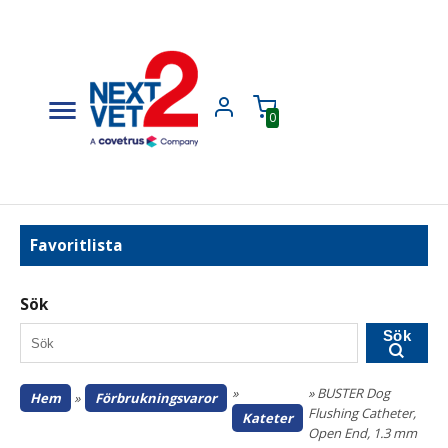
0
Favoritlista
Sök
Sök
»
» BUSTER Dog
Hem
»
Förbrukningsvaror
Flushing Catheter,
Kateter
Open End, 1.3 mm