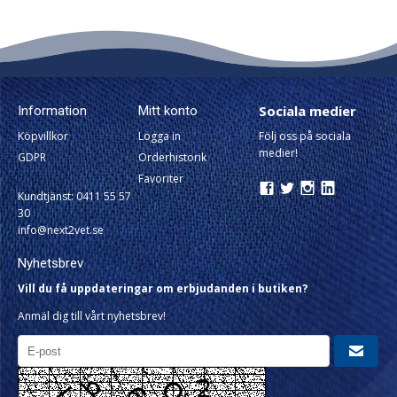
Sociala medier
Information
Mitt konto
Köpvillkor
Logga in
Följ oss på sociala
medier!
GDPR
Orderhistorik
Favoriter
Kundtjänst: 0411 55 57
30
info@next2vet.se
Nyhetsbrev
Vill du få uppdateringar om erbjudanden i butiken?
Anmäl dig till vårt nyhetsbrev!