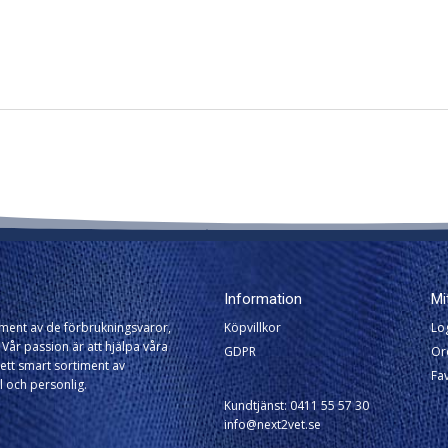
Information
Mi
timent av de förbrukningsvaror,
Köpvillkor
Lo
Vår passion är att hjälpa våra
GDPR
Or
ett smart sortiment av
Fav
l och personlig.
Kundtjänst: 0411 55 57 30
info@next2vet.se