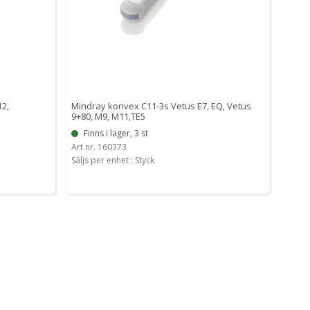
12,
Mindray konvex C11-3s Vetus E7, EQ, Vetus
9+80, M9, M11,TE5
Finns i lager, 3 st
Art nr. 160373
Säljs per enhet : Styck