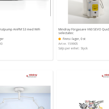
rutpump AniFM S3 med WiFi
Mindray Förgasare V60 SEVO Quick 
selectatec
ger
Finns i lager, 0 st
30
Art nr. 159905
Säljs per enhet : Styck