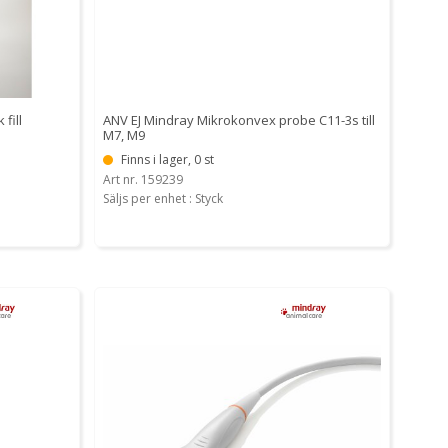
fill
ANV EJ Mindray Mikrokonvex probe C11-3s till
M7, M9
Finns i lager, 0 st
Art nr. 159239
Säljs per enhet : Styck