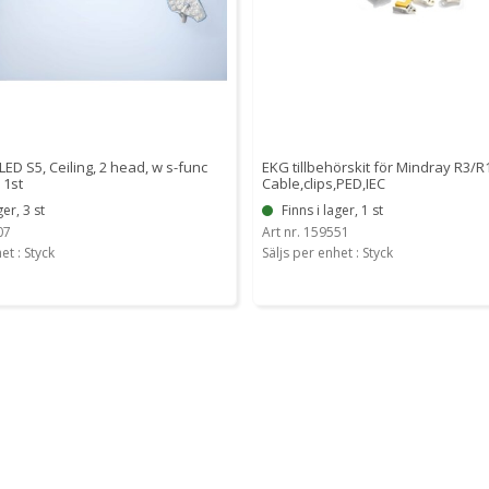
ED S5, Ceiling, 2 head, w s-func
EKG tillbehörskit för Mindray R3/R
 1st
Cable,clips,PED,IEC
ger, 3 st
Finns i lager, 1 st
07
Art nr. 159551
et : Styck
Säljs per enhet : Styck