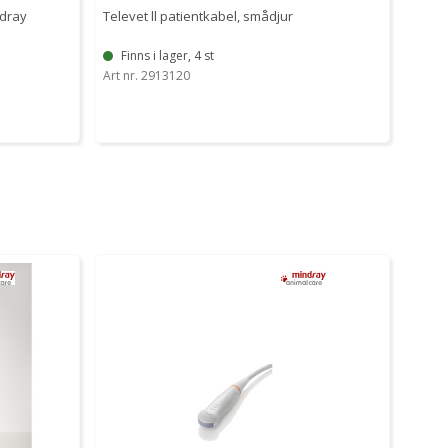
ndray
Televet ll patientkabel, smådjur
Finns i lager, 4 st
Art nr. 2913120