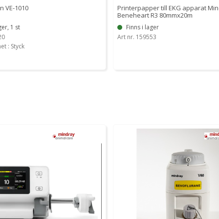
n VE-1010
Printerpapper till EKG apparat Mi
Beneheart R3 80mmx20m
ger, 1 st
Finns i lager
20
Art nr. 159553
et : Styck