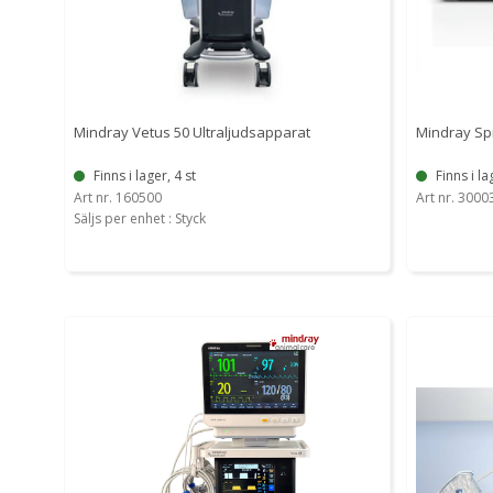
Mindray Vetus 50 Ultraljudsapparat
Mindray Sp
Finns i lager, 4 st
Finns i la
Art nr. 160500
Art nr. 3000
Säljs per enhet : Styck