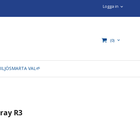
Logga in
(0)
ILJÖSMARTA VAL🌱
ray R3