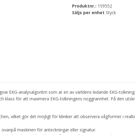
Produktnr.:
159552
Säljs per enhet
Styck
sgow EKG-analysalgoritm som är en av världens ledande EKG-tolkning
ing och klass för att maximera EKG-tolkningens noggrannhet. På den ut
, vilket gör det möjligt för kliniker att observera vågformer i realti
t ovanpå maskinen för anteckningar eller signatur.