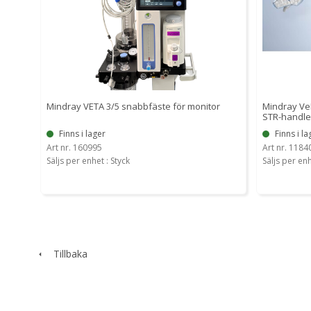
Mindray VETA 3/5 snabbfäste för monitor
Mindray VeL
STR-handle
Finns i lager
Finns i la
Art nr. 160995
Art nr. 1184
Säljs per enhet : Styck
Säljs per enh
Tillbaka