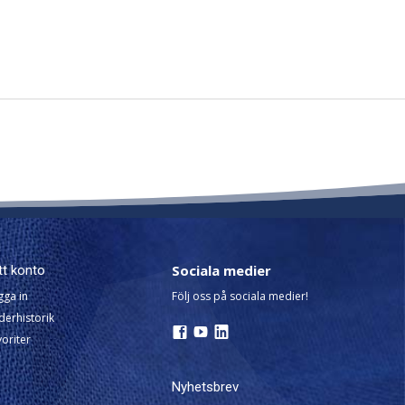
Sociala medier
tt konto
gga in
Följ oss på sociala medier!
derhistorik
oriter
Nyhetsbrev