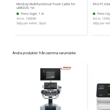
Mindray Multifunctional Trunk Cable for
EKG PC Eda
uMED20, 1st
Finns i lager, 1 st
Finns i la
Art nr. 160690
Art nr. 1590
Säljs per enhet : Styck
Säljs per enh
Andra produkter från samma varumärke