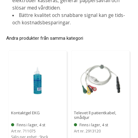
elektroder kasseras, generar pappersavfall och
slösar med vårdtiden.
Bättre kvalitet och snabbare signal kan ge tids-
och kostnadsbesparingar.
Andra produkter från samma kategori
Kontaktgel EKG
Televet ll patientkabel,
smådjur
Finns i lager, 4 st
Finns i lager, 4 st
Art nr. 711075
Art nr. 2913120
Säljs per enhet : Styck