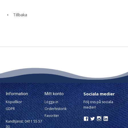
Tillbaka
Sociala medier
Information
Mitt konto
Köpvillkor
Logga in
Följ oss på sociala
medier!
GDPR
Orderhistorik
Favoriter
Kundtjänst: 0411 55 57
30