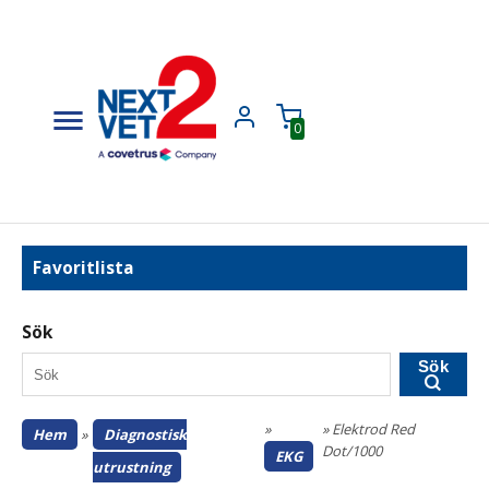
0
Favoritlista
Sök
Sök
»
» Elektrod Red
Hem
»
Diagnostisk
Dot/1000
EKG
utrustning