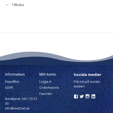
Tillbaka
Sociala medier
Information
Mitt konto
Köpvillkor
Logga in
Följ oss på sociala
medier!
GDPR
Orderhistorik
Favoriter
Kundtjänst: 0411 55 57
30
info@next2vet.se