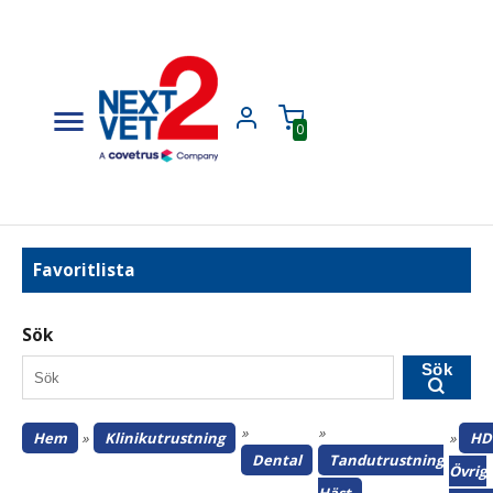
0
Favoritlista
Sök
Sök
»
»
Hem
»
Klinikutrustning
»
HD
Dental
Tandutrustning
Övrig