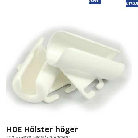
Häst
utrus
HDE Hölster höger
HDE - Horse Dental Equipment