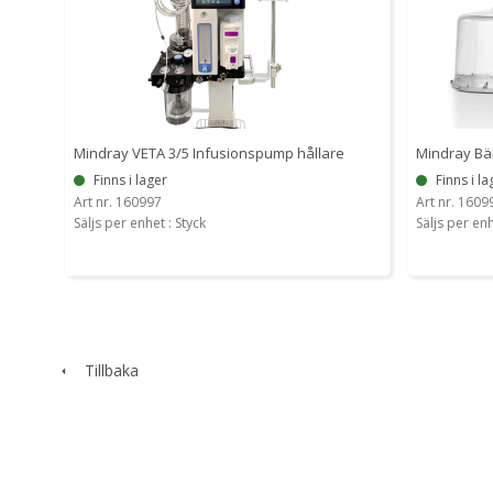
Mindray VETA 3/5 Infusionspump hållare
Mindray Bäl
Finns i lager
Finns i la
Art nr. 160997
Art nr. 1609
Säljs per enhet : Styck
Säljs per enh
Tillbaka