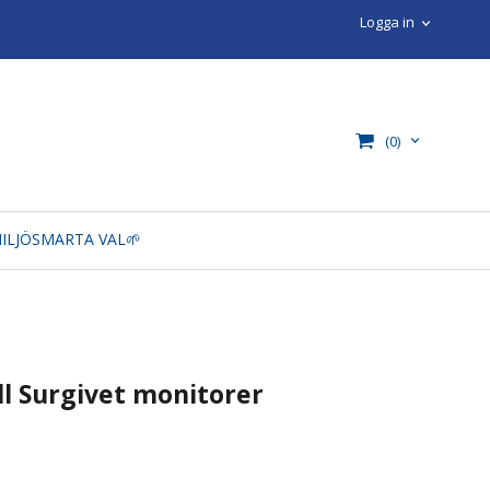
Logga in
(0)
ILJÖSMARTA VAL🌱
ll Surgivet monitorer