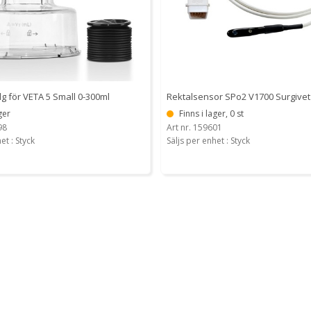
g för VETA 5 Small 0-300ml
Rektalsensor SPo2 V1700 Surgivet
ger
Finns i lager, 0 st
98
Art nr. 159601
et : Styck
Säljs per enhet : Styck