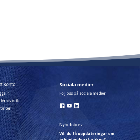
Sociala medier
tt konto
gga in
Följ oss på sociala medier!
derhistorik
oriter
Nyhetsbrev
Vill du få uppdateringar om
erbjudanden i butiken?