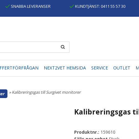
SNABBA LEVERANSER
KUNDTJÄNST: 0411 55 57 30
FFERTFÖRFRÅGAN
NEXT2VET HEMSIDA
SERVICE
OUTLET
M
» Kalibreringsgas till Surgivet monitorer
er
Kalibreringsgas ti
Produktnr.:
159610
Säljs per enhet
Styck