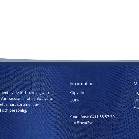
Information
Mi
timent av de förbrukningsvaror,
Köpvillkor
Lo
Vår passion är att hjälpa våra
GDPR
Or
ett smart sortiment av
Fav
l och personlig.
Kundtjänst: 0411 55 57 30
info@next2vet.se