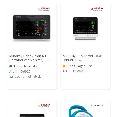
Mindray ePM12 Vet, touch,
Mindray BeneVision N1
printer, + AG
Portabel Vet Monitor, CO2
Finns i lager, 0 st
Finns i lager, 4 st
Art nr. 159981
Art nr. 159992
Säljs per enhet : Styck