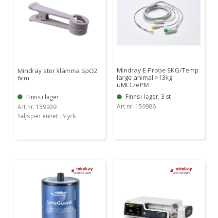
Mindray E-Probe EKG/Temp
Mindray stor klämma SpO2
large animal >13kg
6cm
uMEC/ePM
Finns i lager, 3 st
Finns i lager
Art nr. 159986
Art nr. 159939
Säljs per enhet : Styck