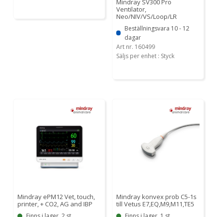
Mindray SV300 Pro
Ventilator,
Neo/NIV/VS/Loop/LR
Beställningsvara 10 - 12
dagar
Art nr. 160499
Säljs per enhet : Styck
Mindray ePM12 Vet, touch,
Mindray konvex prob C5-1s
printer, + CO2, AG and IBP
till Vetus E7,EQ,M9,M11,TE5
Finns i lager, 2 st
Finns i lager, 1 st