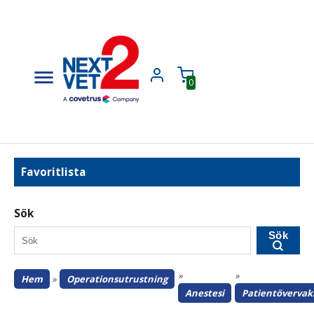
0
Favoritlista
Sök
Sök
»
»
Hem
»
Operationsutrustning
Anestesi
Patientövervak