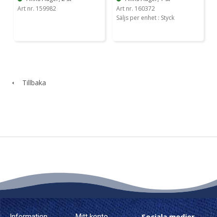
Art nr. 159982
Art nr. 160372
Säljs per enhet : Styck
Tillbaka
Sociala medier
Information
Mitt konto