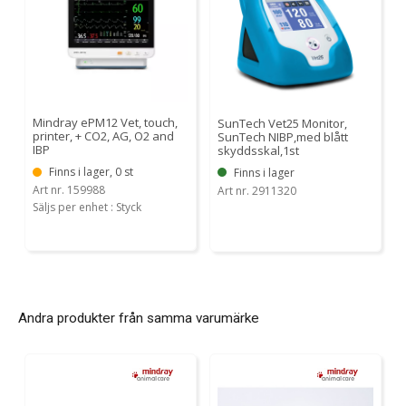
Mindray ePM12 Vet, touch,
SunTech Vet25 Monitor,
printer, + CO2, AG, O2 and
SunTech NIBP,med blått
IBP
skyddsskal,1st
Finns i lager, 0 st
Finns i lager
Art nr. 159988
Art nr. 2911320
Säljs per enhet : Styck
Andra produkter från samma varumärke