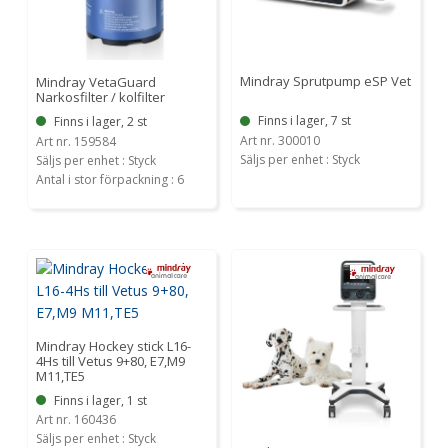
Mindray Sprutpump eSP Vet
Mindray VetaGuard
Narkosfilter / kolfilter
Finns i lager, 7 st
Finns i lager, 2 st
Art nr. 300010
Art nr. 159584
Säljs per enhet : Styck
Säljs per enhet : Styck
Antal i stor förpackning : 6
Mindray Hockey stick L16-
4Hs till Vetus 9+80, E7,M9
M11,TE5
Finns i lager, 1 st
Art nr. 160436
Säljs per enhet : Styck