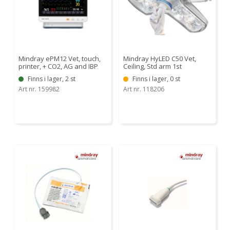
Mindray ePM12 Vet, touch,
Mindray HyLED C50 Vet,
printer, + CO2, AG and IBP
Ceiling, Std arm 1st
Finns i lager, 2 st
Finns i lager, 0 st
Art nr. 159982
Art nr. 118206