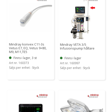
Mindray konvex C11-3s
Mindray VETA 3/5
Vetus E7, EQ, Vetus 9+80,
Infusionspump hållare
M9, M11,TE5
Finns i lager, 3 st
Finns i lager
Art nr. 160373
Art nr. 160997
Säljs per enhet : Styck
Säljs per enhet : Styck