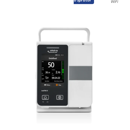
o sprutor
WiFi