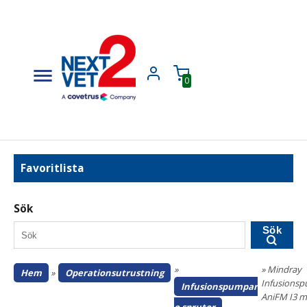
0
Favoritlista
Sök
Sök
»
» Mindray
Hem
»
Operationsutrustning
Infusions
Infusionspumpar
AniFM I3 