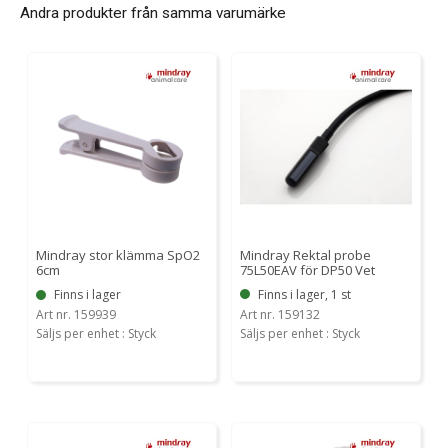
Andra produkter från samma varumärke
Mindray Rektal probe
Mindray stor klämma SpO2
75L50EAV för DP50 Vet
6cm
Finns i lager, 1 st
Finns i lager
Art nr. 159132
Art nr. 159939
Säljs per enhet : Styck
Säljs per enhet : Styck