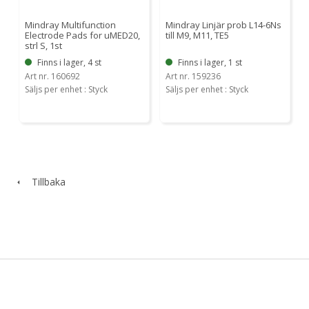
Mindray Multifunction
Mindray Linjär prob L14-6Ns
Electrode Pads for uMED20,
till M9, M11, TE5
strl S, 1st
Finns i lager, 4 st
Finns i lager, 1 st
Art nr. 160692
Art nr. 159236
Säljs per enhet : Styck
Säljs per enhet : Styck
Tillbaka