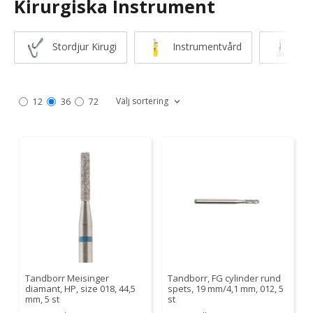
Kirurgiska Instrument
Stordjur Kirugi
Instrumentvård
Sax
Välj sortering
12
36
72
Tandborr Meisinger
Tandborr, FG cylinder rund
diamant, HP, size 018, 44,5
spets, 19 mm/4,1 mm, 012, 5
mm, 5 st
st