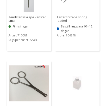
Tandstensskrapa vänster
Tartar forceps spring
smal
loaded
Finns i lager
Beställningsvara 10 - 12
dagar
Art nr. 710081
Art nr. 704248
Säljs per enhet : Styck