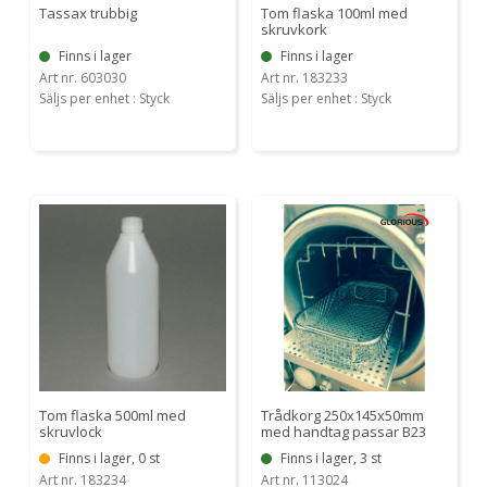
Tassax trubbig
Tom flaska 100ml med
skruvkork
Finns i lager
Finns i lager
Art nr. 603030
Art nr. 183233
Säljs per enhet : Styck
Säljs per enhet : Styck
Tom flaska 500ml med
Trådkorg 250x145x50mm
skruvlock
med handtag passar B23
Finns i lager, 0 st
Finns i lager, 3 st
Art nr. 183234
Art nr. 113024