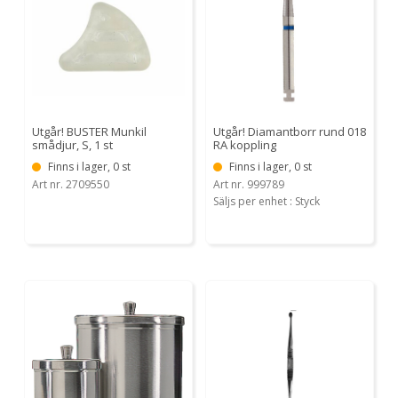
Utgår! BUSTER Munkil
Utgår! Diamantborr rund 018
smådjur, S, 1 st
RA koppling
Finns i lager, 0 st
Finns i lager, 0 st
Art nr. 2709550
Art nr. 999789
Säljs per enhet : Styck