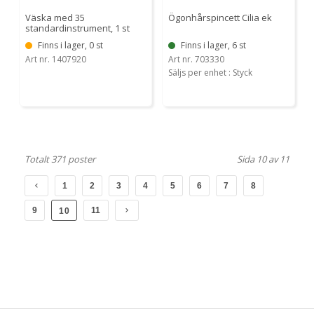
Väska med 35
Ögonhårspincett Cilia ek
standardinstrument, 1 st
Finns i lager, 0 st
Finns i lager, 6 st
Art nr. 1407920
Art nr. 703330
Säljs per enhet : Styck
Totalt 371 poster
Sida 10 av 11
1
2
3
4
5
6
7
8
9
11
10