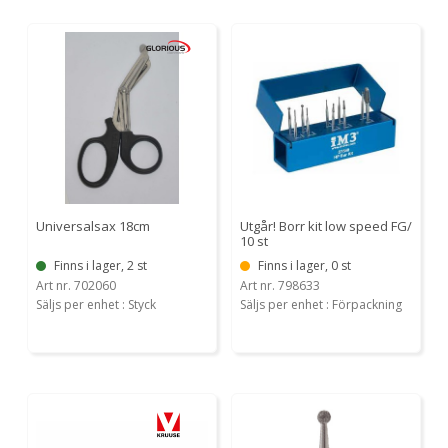
Universalsax 18cm
Utgår! Borr kit low speed FG/
10 st
Finns i lager, 2 st
Finns i lager, 0 st
Art nr. 702060
Art nr. 798633
Säljs per enhet : Styck
Säljs per enhet : Förpackning