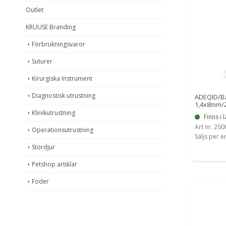
Outlet
KRUUSE Branding
Förbrukningsvaror
Suturer
Kirurgiska Instrument
Diagnostisk utrustning
ADEQID/Ba
1,4x8mm/
Klinikutrustning
Finns i 
Art nr. 20
Operationsutrustning
Säljs per e
Stordjur
Petshop artiklar
Foder