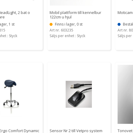
eadLight, 2 bat o
Mobil plattform till kennelbur
Moticam 
are
122cm u hjul
ager, 1 st
Finns i lager, 0 st
Bestäl
8815
Art nr. 603235
Art nr. 8
nhet : Styck
Säljs per enhet : Styck
Säljs per 
 Ergo Comfort Dynamic
Sensor Nr 2 till Vetpro system
Tonovet