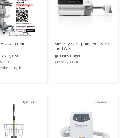
 M9 Main Unit
Mindray Sprutpump AniFM S3
med WiFi
i lager, 0 st
Finns i lager
59230
Art nr. 300030
enhet : Styck