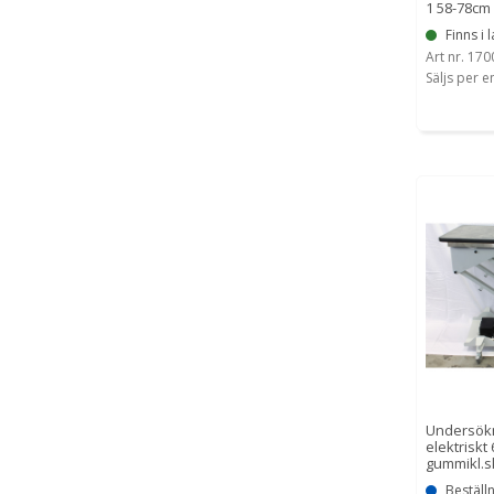
1 58-78cm
Finns i l
Art nr. 17
Säljs per e
Undersök
elektriskt
gummikl.s
Beställ