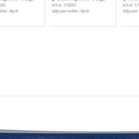
0032
Art nr. 170031
Art nr. 1
nhet : Styck
Säljs per enhet : Styck
Säljs per 