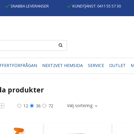
SNABBA LEVERANSER
KUNDTJÄNST: 0411 55 57 30
FFERTFÖRFRÅGAN
NEXT2VET HEMSIDA
SERVICE
OUTLET
M
da produkter
Välj sortering
12
36
72