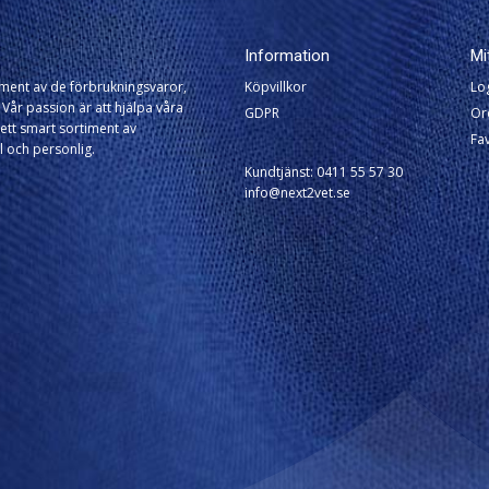
Information
Mi
timent av de förbrukningsvaror,
Köpvillkor
Lo
Vår passion är att hjälpa våra
GDPR
Or
ett smart sortiment av
Fav
l och personlig.
Kundtjänst: 0411 55 57 30
info@next2vet.se