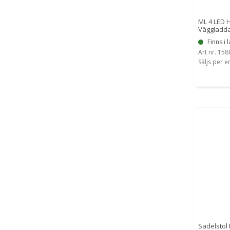
ML 4 LED H
Väggladd
Finns i l
Art nr. 15
Säljs per e
Sadelstol