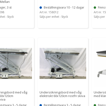
 Mellan
ager, 3 st
Beställningsvara 10 - 12 dagar
Finns 
0098
Art nr. 158012
Art nr. 1
nhet : Styck
Säljs per enhet : Styck
Säljs per 
ningsbord med våg
Undersökningsbord med våg
Undersö
 60x120cm
elektriskt 60x120cm rostfri skiva
med klä
kiva
ningsvara 3 - 5 dagar
Beställningsvara 3 - 5 dagar
Finns 