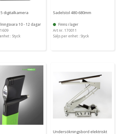
5 digitalkamera
Sadelstol 480-680mm
lningsvara 10 - 12 dagar
Finns i lager
01609
Art nr. 170011
enhet : Styck
Säljs per enhet : Styck
Undersökningsbord elektriskt