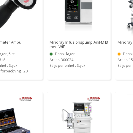
meter Ambu
Mindray Infusionspump AniFM I3
Mindray
med WiFi
ager, 5 st
Finns i lager
Finns 
2318
Art nr. 300024
Art nr. 1
nhet : Styck
Säljs per enhet : Styck
Säljs per 
r förpackning : 20