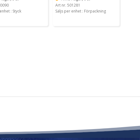
70090
Art nr. 501281
enhet : Styck
Säljs per enhet : Förpackning