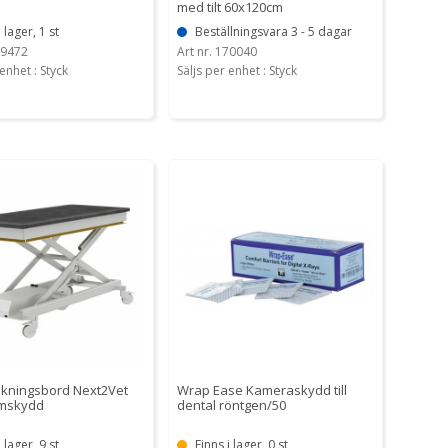
med tilt 60x120cm
i lager, 1 st
Beställningsvara 3 - 5 dagar
59472
Art nr. 170040
enhet : Styck
Säljs per enhet : Styck
kningsbord Next2Vet
Wrap Ease Kameraskydd till
mskydd
dental röntgen/50
i lager, 9 st
Finns i lager, 0 st