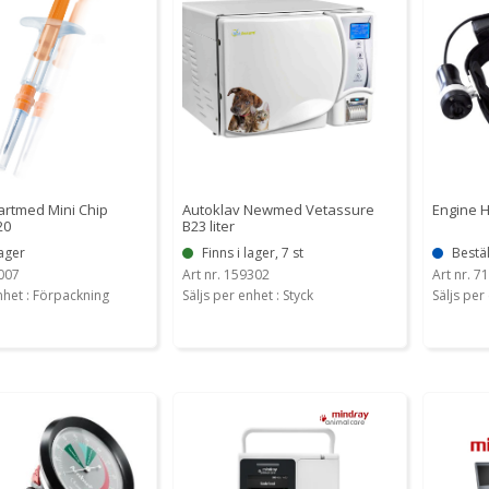
rtmed Mini Chip
Autoklav Newmed Vetassure
Engine H
20
B23 liter
lager
Finns i lager, 7 st
Bestäl
0007
Art nr. 159302
Art nr. 7
nhet : Förpackning
Säljs per enhet : Styck
Säljs per 