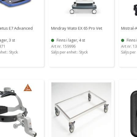
etus E7 Advanced
Mindray Wato EX 65 Pro Vet
Mistral-
ager, 3 st
Finns i lager, 4 st
Finns 
0371
Art nr. 159996
Art nr. 1
nhet : Styck
Säljs per enhet : Styck
Säljs per 