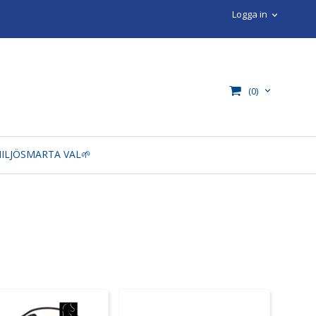
Logga in
(0)
ILJÖSMARTA VAL🌱