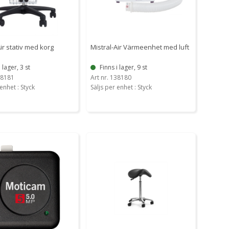
Air stativ med korg
Mistral-Air Värmeenhet med luft
i lager, 3 st
Finns i lager, 9 st
38181
Art nr. 138180
enhet : Styck
Säljs per enhet : Styck