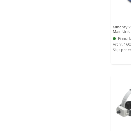
Mindray V
Main Unit
Finns i l
Art nr. 16
Säljs per e