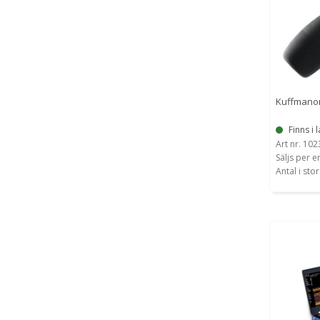
Kuffmano
Finns i l
Art nr. 10
Säljs per e
Antal i sto