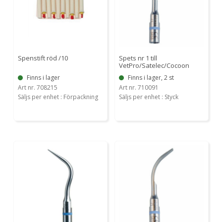
Spenstift röd /10
Spets nr 1 till
VetPro/Satelec/Cocoon
Finns i lager
Finns i lager, 2 st
Art nr. 708215
Art nr. 710091
Säljs per enhet : Förpackning
Säljs per enhet : Styck