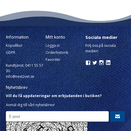
Sociala medier
Information
Mitt konto
Köpvillkor
Logga in
Följ oss på sociala
medier!
GDPR
Orderhistorik
Favoriter
Kundtjänst: 0411 55 57
30
info@next2vet.se
Nyhetsbrev
Vill du få uppdateringar om erbjudanden i butiken?
Anmäl dig till vårt nyhetsbrev!