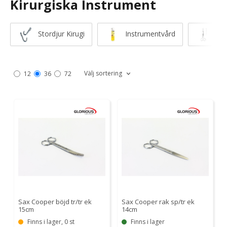
Kirurgiska Instrument
Stordjur Kirugi
Instrumentvård
Sax
Välj sortering
12
36
72
Sax Cooper böjd tr/tr ek
Sax Cooper rak sp/tr ek
15cm
14cm
Finns i lager, 0 st
Finns i lager