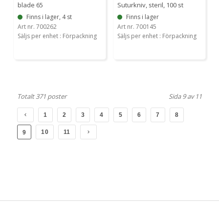
blade 65
Suturkniv, steril, 100 st
Finns i lager, 4 st
Finns i lager
Art nr. 700262
Art nr. 700145
Säljs per enhet : Förpackning
Säljs per enhet : Förpackning
Totalt 371 poster
Sida 9 av 11
1
2
3
4
5
6
7
8
10
11
9